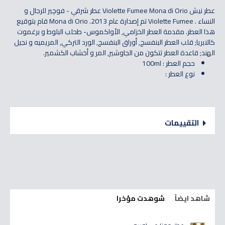
عطر نيش
Violette Fumee Mona di Orio عطر شرقي - فوچير للرجال و
النساء . Violette Fumee تم إصدارة عام 2013. Mona di Orio قام بتوقيع
هذا العطر. مقدمة العطر الخزامي, الأواكموس- طحلب البلوط و برغموت
كالابريا; قلب العطر البنفسج, أوراق البنفسج, الورد التركي, المريميه و نجيل
الهند; قاعدة العطر تتكون من الجاوشير, المر و أخشاب الكشمير.
حجم العطر : 100ml
نوع العطر :
التقييمات
شاهد ايضاً
شوهدت مؤخرا