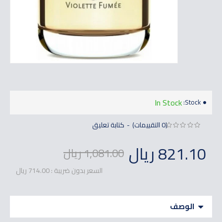
In Stock
Stock:
(0 التقييمات)
كتابة تعليق
-
821.10 ريال
1,081.00 ريال
السعر بدون ضريبة : 714.00 ريال
الوصف