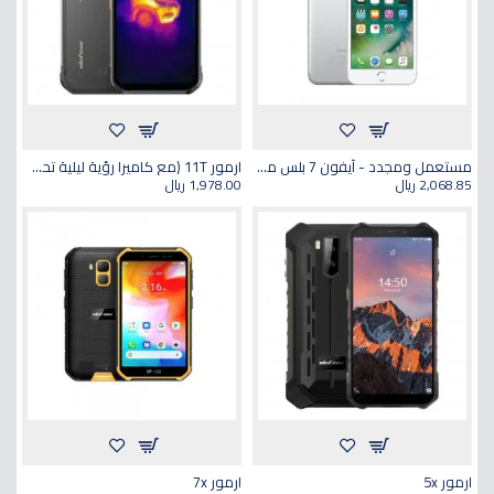
مستعمل ومجدد - آيفون 7 بلس مزود بتطبيق فيس تايم لون فضي سعة 32 جيجابايت يدعم خدمة 4G LTE
ارمور 11T (مع كاميرا رؤية ليلية تحت حمراء)
2,068.85 ريال
1,978.00 ريال
ارمور 5x
ارمور 7x