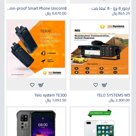
ارمور 8 برو - 8 غيغا بايت
DORLAND Intrinsically Safe Explosion-proof Smart Phone Unicorn8
845.25 ريال
6,670.00 ريال
Telo system TE300
TELO SYSTEMS M5
2,300.00 ريال
1,092.50 ريال