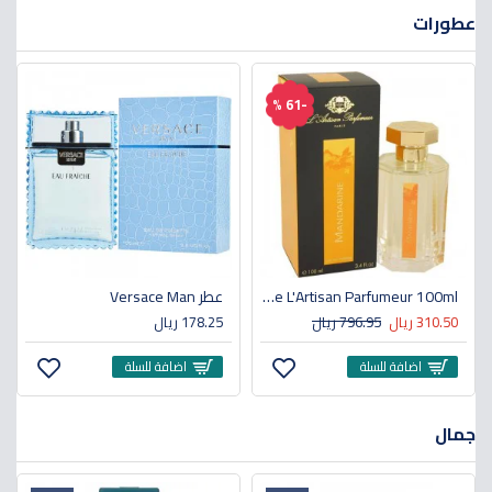
عطورات
-61 %
Mandarine L'Artisan Parfumeur 100ml
عطر Versace Man
310.50 ريال
796.95 ريال
178.25 ريال
اضافة للسلة
اضافة للسلة
جمال