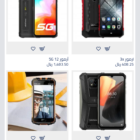
ارمور 3x
آرمور 12 5G
408.25 ريال
1,483.50 ريال