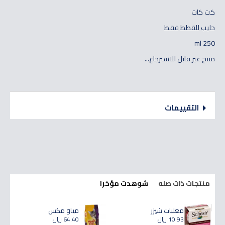
كت كات
حليب للقطط فقط
250 ml
منتج غير قابل للاسترجاع...
التقييمات
منتجات ذات صله
شوهدت مؤخرا
معلبات شيزر
مياو مكس
10.93 ريال
64.40 ريال