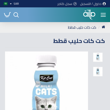
دخول / التسجيل
سجل كتاجر
SAR
كت كات حليب قطط
كت كات حليب قطط