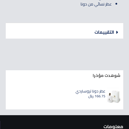
عطر نسائي من دونا
التقييمات
شوهدت مؤخرا
عطر دونا تروساردي
166.75 ريال
معلومات