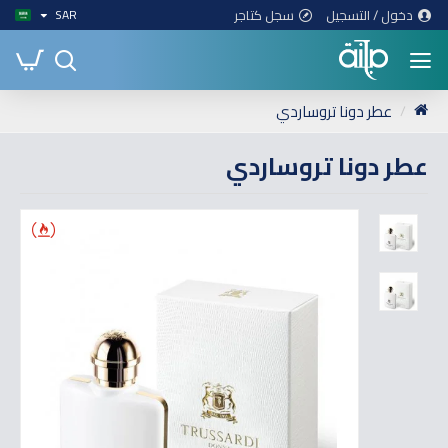
دخول / التسجيل
سجل كتاجر
SAR
عطر دونا تروساردي
عطر دونا تروساردي