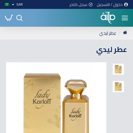
دخول / التسجيل
سجل كتاجر
SAR
عطر ليدي
عطر ليدي