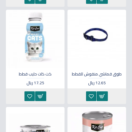
طوق قماشي منقوش للقطط
كت كات حليب قطط
12.65 ريال
17.25 ريال