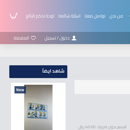
من نحن
تواصل معنا
اسئلة شائعة
لوحة تحكم البائع
دخول / تسجيل
المفضلة
شاهد ايضاً
New
السعر بدون ضريبة : 40.00 ريال