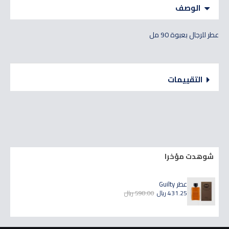
الوصف
عطر للرجال بعبوة 90 مل
التقييمات
شوهدت مؤخرا
عطر Guilty
431.25 ريال
598.00 ريال