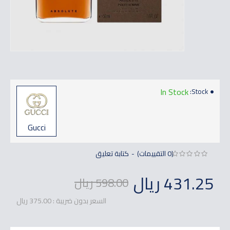
In Stock
Stock:
Gucci
(0 التقييمات)
كتابة تعليق
-
431.25 ريال
598.00 ريال
السعر بدون ضريبة : 375.00 ريال