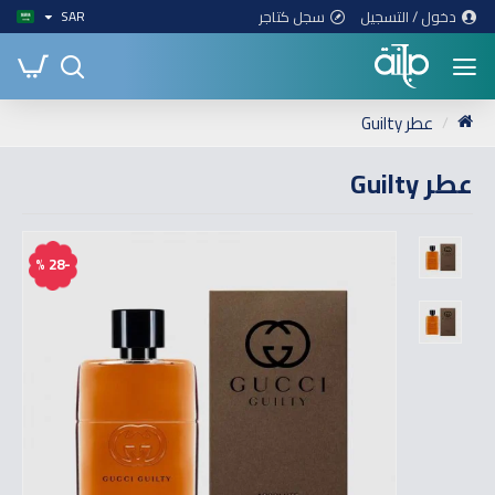
دخول / التسجيل
سجل كتاجر
SAR
عطر Guilty
عطر Guilty
-28 %